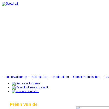
---
Reservatiounen
---
Neiegkeeten
---
Photoalbum
---
Comité Neihaischen
---
Bea
Frënn vun de