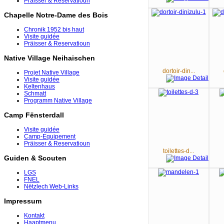
Präisser & Reservatioun
Chapelle Notre-Dame des Bois
Chronik 1952 bis haut
Visite guidée
Präisser & Reservatioun
Native Village Neihaischen
dortoir-din...
Projet Native Village
Visite guidée
Keltenhaus
Schmatt
Programm Native Village
Camp Fënsterdall
Visite guidée
Camp-Equipement
Präisser & Reservatioun
toilettes-d...
Guiden & Scouten
LGS
FNEL
Nëtzlech Web-Links
Impressum
Kontakt
Haaptmenu