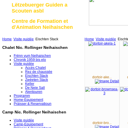
Lëtzebuerger Guiden a
Scouten asbl
Centre de Formation et
d'Animation Neihaischen
Home
Visite guidée
Eischten Stack
Home
Visite guidée
Eischt
Chalet Nic. Rollinger Neihaischen
Frënn vum Neihaischen
Chronik 1959 bis elo
Visite guidée
Accès Chalet
Rez de chaussée
Eischten Stack
dortoir-ake...
Zwéeten Stack
Keller
De Neie Sall
Alentouren
Programm
Home-Equipement
Präisser & Reservatioun
Camp Nic. Rollinger Neihaischen
Visite guidée
dortoir-bro...
Camp-Equipement