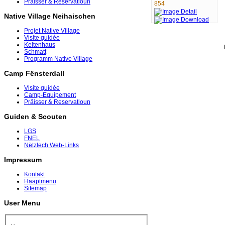
Präisser & Reservatioun
854
Native Village Neihaischen
Projet Native Village
Visite guidée
Keltenhaus
Schmatt
Programm Native Village
Camp Fënsterdall
Visite guidée
Camp-Equipement
Präisser & Reservatioun
Guiden & Scouten
LGS
FNEL
Nëtzlech Web-Links
Impressum
Kontakt
Haaptmenu
Sitemap
User Menu