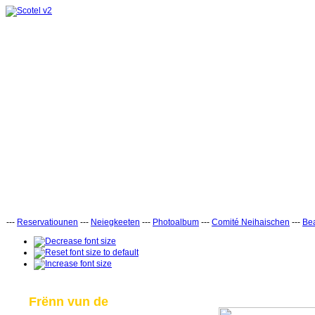
---
Reservatiounen
---
Neiegkeeten
---
Photoalbum
---
Comité Neihaischen
---
Bea
Frënn vun de