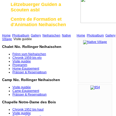
Lëtzebuerger Guiden a
Scouten asbl
Centre de Formation et
d'Animation Neihaischen
Home
Photoalbum
Gallery
Neihaischen
Native
Home
Photoalbum
Gallery
Village
Visite guidée
Chalet Nic. Rollinger Neihaischen
Frënn vum Neihaischen
Chronik 1959 bis elo
Visite guidée
Programm
Home-Equipement
Präisser & Reservatioun
Camp Nic. Rollinger Neihaischen
Visite guidée
Camp-Equipement
Präisser & Reservatioun
Chapelle Notre-Dame des Bois
Chronik 1952 bis haut
Visite guidée