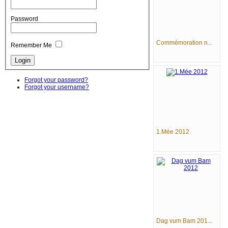
Password
Commémoration n...
Remember Me
Forgot your password?
Forgot your username?
1.Mée 2012
Dag vum Bam 201...