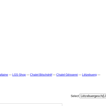
ltaine
---
LGS-Shop
---
Chalet Bilschdrëf
---
Chalet Géisserei
---
Lëtzebuerg
---
Select