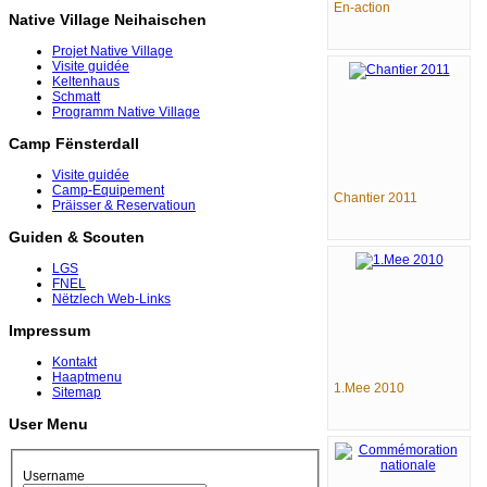
En-action
Native Village Neihaischen
Projet Native Village
Visite guidée
Keltenhaus
Schmatt
Programm Native Village
Camp Fënsterdall
Visite guidée
Camp-Equipement
Chantier 2011
Präisser & Reservatioun
Guiden & Scouten
LGS
FNEL
Nëtzlech Web-Links
Impressum
Kontakt
Haaptmenu
1.Mee 2010
Sitemap
User Menu
Username