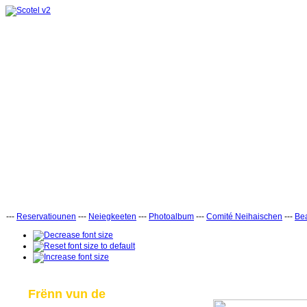
---
Reservatiounen
---
Neiegkeeten
---
Photoalbum
---
Comité Neihaischen
---
Bea
Frënn vun de