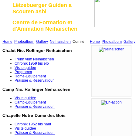
Lëtzebuerger Guiden a
Scouten asbl
Centre de Formation et
d'Animation Neihaischen
Home
Photoalbum
Gallery
Neihaischen
Comité
Home
Photoalbum
Gallery
Chalet Nic. Rollinger Neihaischen
Frënn vum Neihaischen
Chronik 1959 bis elo
Visite guidée
Programm
Home-Equipement
Präisser & Reservatioun
Camp Nic. Rollinger Neihaischen
Visite guidée
Camp-Equipement
Präisser & Reservatioun
Chapelle Notre-Dame des Bois
Chronik 1952 bis haut
Visite guidée
Präisser & Reservatioun