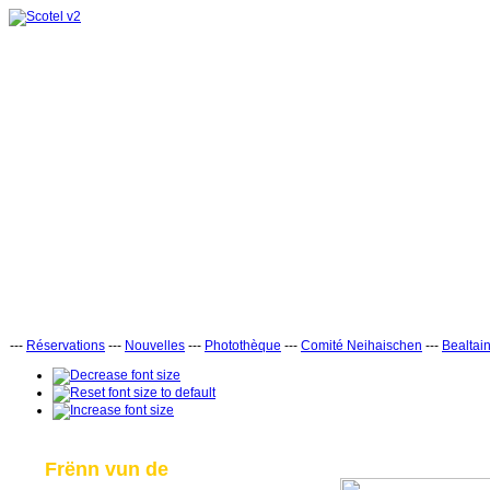
---
Réservations
---
Nouvelles
---
Photothèque
---
Comité Neihaischen
---
Bealtai
Frënn vun de