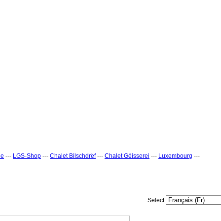
ne
---
LGS-Shop
---
Chalet Bilschdrëf
---
Chalet Géisserei
---
Luxembourg
---
Select