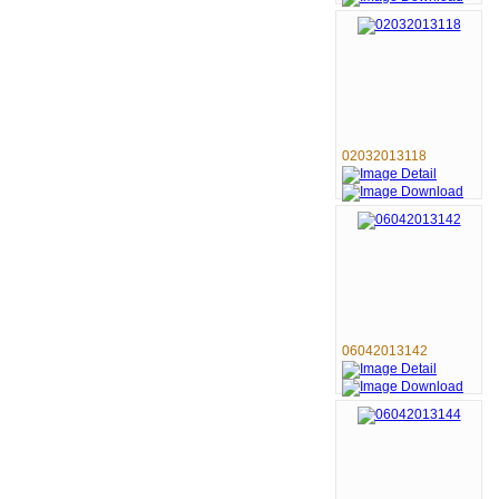
02032013118
06042013142