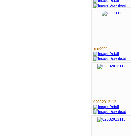
foto0091
02032013112