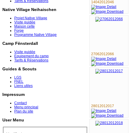
Tarifs & Réservations
14042012046
Native Village Neihaischen
Projet Native Village
Visite guidée
Maison celte
Forge
Programme Native Village
Camp Fënsterdall
Visite guidée
27062012066
Equipement du camp
Tarifs & Réservations
Guides & Scouts
LGS
FNEL
Liens utiles
Impressum
Contact
28012012017
Menu principal
Plan du site
User Menu