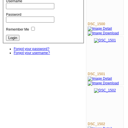
Username
Password
DSC_1500
Remember Me
Forgot your password?
Forgot your username?
DSC_1501
DSC_1502