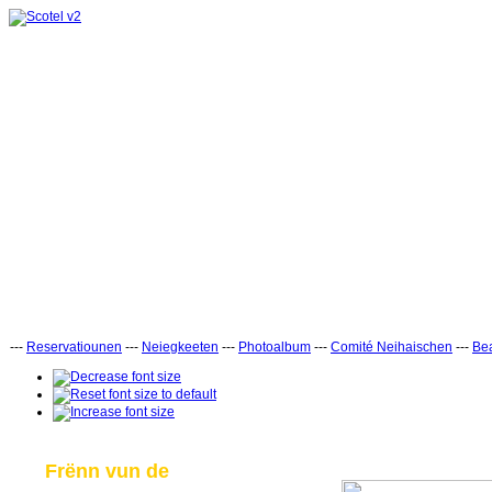
---
Reservatiounen
---
Neiegkeeten
---
Photoalbum
---
Comité Neihaischen
---
Bea
Frënn vun de