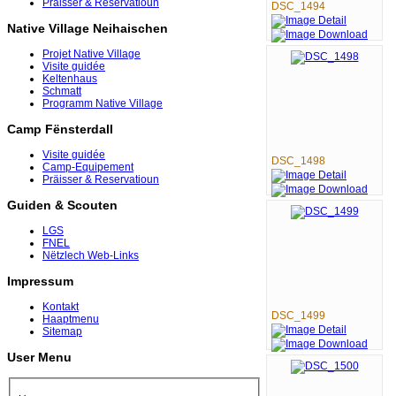
Präisser & Reservatioun
DSC_1494
Native Village Neihaischen
Projet Native Village
Visite guidée
Keltenhaus
Schmatt
Programm Native Village
Camp Fënsterdall
Visite guidée
DSC_1498
Camp-Equipement
Präisser & Reservatioun
Guiden & Scouten
LGS
FNEL
Nëtzlech Web-Links
Impressum
Kontakt
DSC_1499
Haaptmenu
Sitemap
User Menu