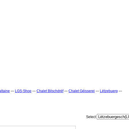
ltaine
---
LGS-Shop
---
Chalet Bilschdrëf
---
Chalet Géisserei
---
Lëtzebuerg
---
Select