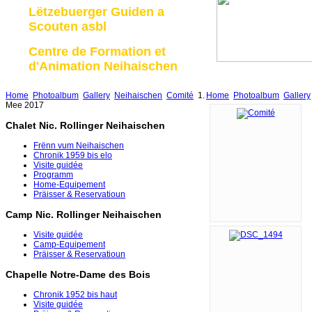
Lëtzebuerger Guiden a
Scouten asbl
Centre de Formation et
d'Animation Neihaischen
Home
Photoalbum
Gallery
Neihaischen
Comité
1.
Home
Photoalbum
Gallery
Mee 2017
Chalet Nic. Rollinger Neihaischen
Frënn vum Neihaischen
Chronik 1959 bis elo
Visite guidée
Programm
Home-Equipement
Präisser & Reservatioun
Camp Nic. Rollinger Neihaischen
Visite guidée
Camp-Equipement
Präisser & Reservatioun
Chapelle Notre-Dame des Bois
Chronik 1952 bis haut
Visite guidée