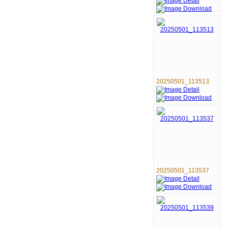
20250501_113513
20250501_113537