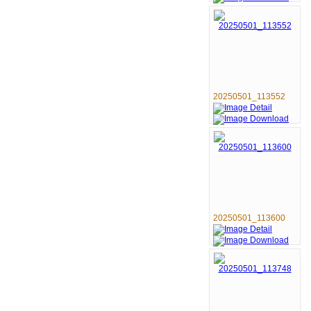
20250501_113552
20250501_113600