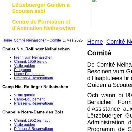
Lëtzebuerger Guiden a
Scouten asbl
Centre de Formation et
d'Animation Neihaischen
Home
Comité Neihaischen - Comité
1. Mee 2025
Home
Comité Ne
Chalet Nic. Rollinger Neihaischen
Comité
Frënn vum Neihaischen
Chronik 1959 bis elo
De Comité Neihai
Visite guidée
Programm
Besoinen vum Gu
Home-Equipement
d'Haaptuléies fi
Präisser & Reservatioun
Guiden a Scouten
Camp Nic. Rollinger Neihaischen
Och wann di lä
Visite guidée
Camp-Equipement
Beraicher For
Präisser & Reservatioun
d’Assistance a
Chapelle Notre-Dame des Bois
Lëtzebuerger Gu
Chronik 1952 bis haut
Administration 
Visite guidée
Programm de Si
Präisser & Reservatioun