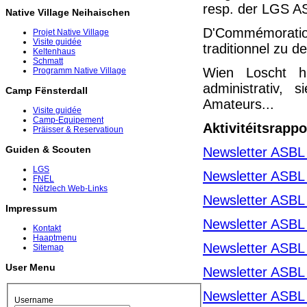
resp. der LGS AS
Native Village Neihaischen
D'Commémoration
Projet Native Village
Visite guidée
traditionnel zu
Keltenhaus
Schmatt
Wien Loscht h
Programm Native Village
administrativ,
Camp Fënsterdall
Amateurs...
Visite guidée
Camp-Equipement
Aktivitéitsrapp
Präisser & Reservatioun
Guiden & Scouten
Newsletter ASBL
LGS
Newsletter ASBL
FNEL
Nëtzlech Web-Links
Newsletter ASBL
Impressum
Newsletter ASBL
Kontakt
Haaptmenu
Newsletter ASBL
Sitemap
User Menu
Newsletter ASBL
Newsletter ASBL
Username