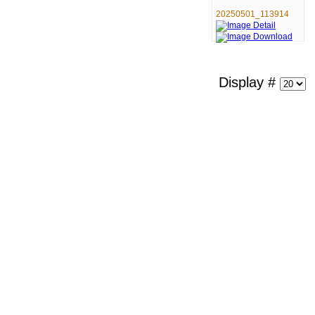
20250501_113914
Display #