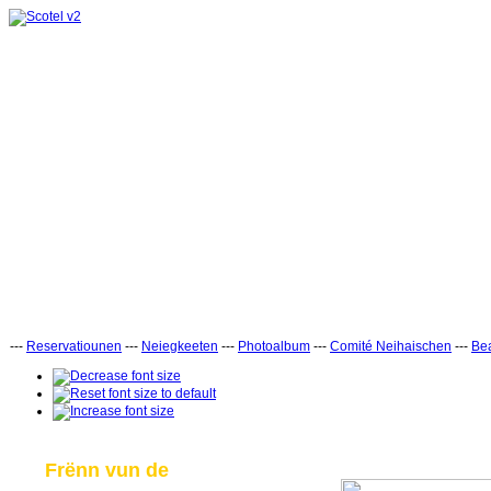
---
Reservatiounen
---
Neiegkeeten
---
Photoalbum
---
Comité Neihaischen
---
Bea
Frënn vun de