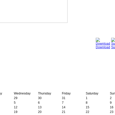
Download
Su
ay
Wednesday
Thursday
Friday
Saturday
Su
29
30
31
1
2
5
6
7
8
9
12
13
14
15
16
19
20
21
22
23