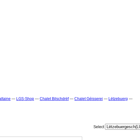
ltaine
---
LGS-Shop
---
Chalet Bilschdrëf
---
Chalet Géisserei
---
Lëtzebuerg
---
Select