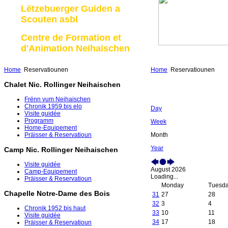
Lëtzebuerger Guiden a
Scouten asbl
Centre de Formation et
d'Animation Neihaischen
Home
Reservatiounen
Home
Reservatiounen
Chalet Nic. Rollinger Neihaischen
Frënn vum Neihaischen
Chronik 1959 bis elo
Day
Visite guidée
Programm
Week
Home-Equipement
Month
Präisser & Reservatioun
Year
Camp Nic. Rollinger Neihaischen
Visite guidée
August 2026
Camp-Equipement
Loading...
Präisser & Reservatioun
Monday
Tuesd
Chapelle Notre-Dame des Bois
31
27
28
32
3
4
Chronik 1952 bis haut
33
10
11
Visite guidée
34
17
18
Präisser & Reservatioun