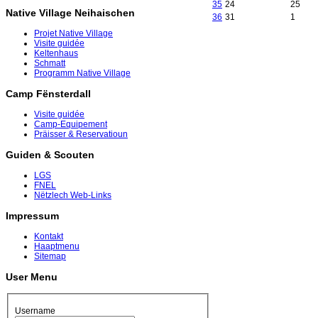
35
24
25
Native Village Neihaischen
36
31
1
Projet Native Village
Visite guidée
Keltenhaus
Schmatt
Programm Native Village
Camp Fënsterdall
Visite guidée
Camp-Equipement
Präisser & Reservatioun
Guiden & Scouten
LGS
FNEL
Nëtzlech Web-Links
Impressum
Kontakt
Haaptmenu
Sitemap
User Menu
Username