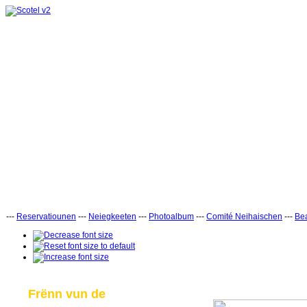
---
Reservatiounen
---
Neiegkeeten
---
Photoalbum
---
Comité Neihaischen
---
Bea
Frënn vun de