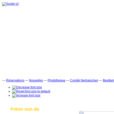
---
Réservations
---
Nouvelles
---
Photothèque
---
Comité Neihaischen
---
Bealtai
Frënn vun de