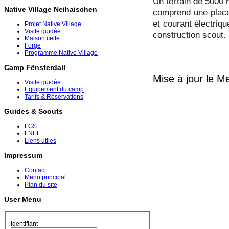
Un terrain de 5000 
Native Village Neihaischen
comprend une place 
et courant électriqu
Projet Native Village
Visite guidée
construction scout.
Maison celte
Forge
Programme Native Village
Camp Fënsterdall
Mise à jour le M
Visite guidée
Equipement du camp
Tarifs & Réservations
Guides & Scouts
LGS
FNEL
Liens utiles
Impressum
Contact
Menu principal
Plan du site
User Menu
Identifiant