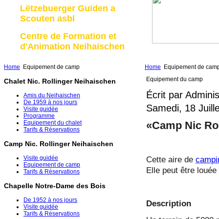
Lëtzebuerger Guiden a
Scouten asbl
Centre de Formation et
d'Animation Neihaischen
Home
Equipement de camp
Home
Equipement de cam
Equipement du camp
Chalet Nic. Rollinger Neihaischen
Écrit par Admini
Amis du Neihaischen
De 1959 à nos jours
Samedi, 18 Juill
Visite guidée
Programme
«Camp Nic Rol
Equipement du chalet
Tarifs & Réservations
Camp Nic. Rollinger Neihaischen
Visite guidée
Cette aire de
campi
Equipement de camp
Elle peut être louée
Tarifs & Réservations
Chapelle Notre-Dame des Bois
De 1952 à nos jours
Description
Visite guidée
Tarifs & Réservations