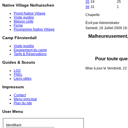
35
24
25
Native Village Neihaischen
36
31
1
Projet Native Village
Chapelle
Visite guidée
Maison celte
Écrit par Administrator
Forge
Samedi, 18 Juillet 2009 18
Programme Native Village
Malheureusement, 
Camp Fënsterdall
Visite guidée
Equipement du camp
Tarifs & Réservations
Pour toute ques
Guides & Scouts
Mise à jour le Vendredi, 2
LGS
FNEL
Liens utiles
Impressum
Contact
Menu principal
Plan du site
User Menu
Identifiant