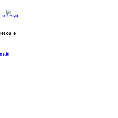
et ou le
gs.lu