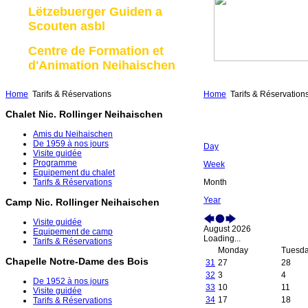
Lëtzebuerger Guiden a
Scouten asbl
Centre de Formation et
d'Animation Neihaischen
Home
Tarifs & Réservations
Home
Tarifs & Réservation
Chalet Nic. Rollinger Neihaischen
Amis du Neihaischen
De 1959 à nos jours
Day
Visite guidée
Programme
Week
Equipement du chalet
Month
Tarifs & Réservations
Year
Camp Nic. Rollinger Neihaischen
Visite guidée
August 2026
Equipement de camp
Loading...
Tarifs & Réservations
Monday
Tuesd
Chapelle Notre-Dame des Bois
31
27
28
32
3
4
De 1952 à nos jours
33
10
11
Visite guidée
34
17
18
Tarifs & Réservations