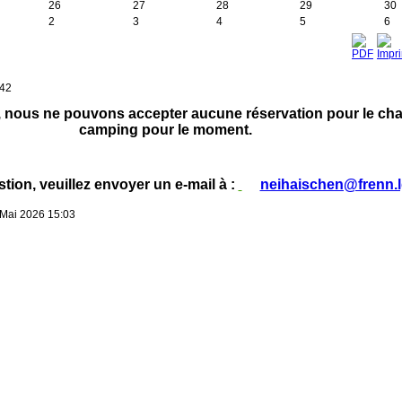
26
27
28
29
30
2
3
4
5
6
:42
nous ne pouvons accepter aucune réservation pour le chal
camping pour le moment.
tion, veuillez envoyer un e-mail à :
neihaischen@frenn.l
2 Mai 2026 15:03