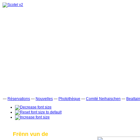
---
Réservations
---
Nouvelles
---
Photothèque
---
Comité Neihaischen
---
Bealtai
Frënn vun de