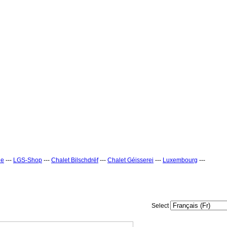
ne
---
LGS-Shop
---
Chalet Bilschdrëf
---
Chalet Géisserei
---
Luxembourg
---
Select