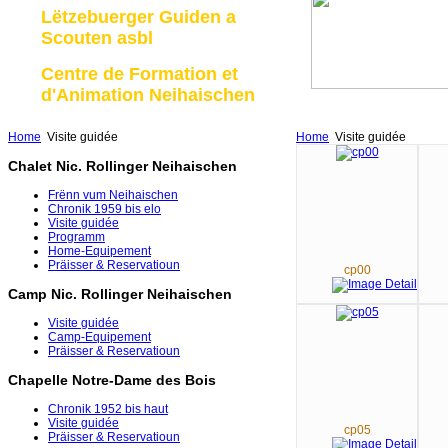
Lëtzebuerger Guiden a
Scouten asbl
Centre de Formation et
d'Animation Neihaischen
Home
Visite guidée
Home
Visite guidée
Chalet Nic. Rollinger Neihaischen
Frënn vum Neihaischen
Chronik 1959 bis elo
Visite guidée
Programm
Home-Equipement
Präisser & Reservatioun
cp00
Camp Nic. Rollinger Neihaischen
Visite guidée
Camp-Equipement
Präisser & Reservatioun
Chapelle Notre-Dame des Bois
Chronik 1952 bis haut
Visite guidée
cp05
Präisser & Reservatioun