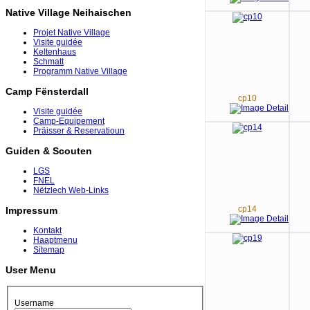
Native Village Neihaischen
Projet Native Village
Visite guidée
Keltenhaus
Schmatt
Programm Native Village
Camp Fënsterdall
cp10
Visite guidée
Camp-Equipement
Präisser & Reservatioun
Guiden & Scouten
LGS
FNEL
Nëtzlech Web-Links
cp14
Impressum
Kontakt
Haaptmenu
Sitemap
User Menu
Username