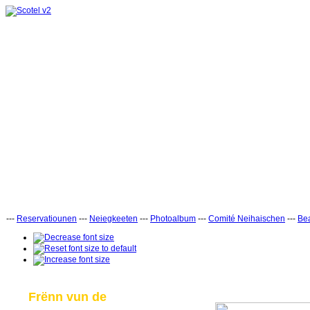
---
Reservatiounen
---
Neiegkeeten
---
Photoalbum
---
Comité Neihaischen
---
Bea
Frënn vun de