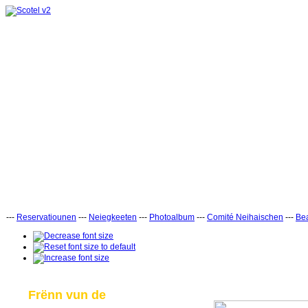
---
Reservatiounen
---
Neiegkeeten
---
Photoalbum
---
Comité Neihaischen
---
Bea
Frënn vun de