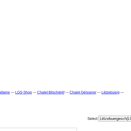
ltaine
---
LGS-Shop
---
Chalet Bilschdrëf
---
Chalet Géisserei
---
Lëtzebuerg
---
Select