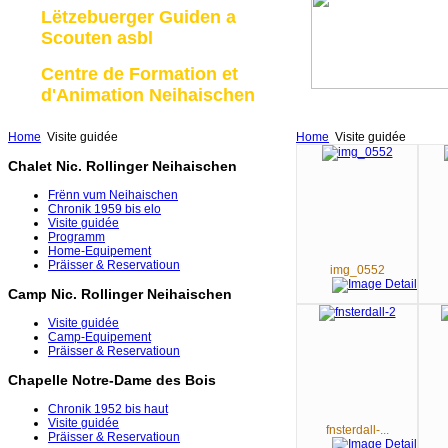
Lëtzebuerger Guiden a
Scouten asbl
Centre de Formation et
d'Animation Neihaischen
Home
Visite guidée
Home
Visite guidée
Chalet Nic. Rollinger Neihaischen
Frënn vum Neihaischen
Chronik 1959 bis elo
Visite guidée
Programm
Home-Equipement
Präisser & Reservatioun
img_0552
Camp Nic. Rollinger Neihaischen
Visite guidée
Camp-Equipement
Präisser & Reservatioun
Chapelle Notre-Dame des Bois
Chronik 1952 bis haut
Visite guidée
fnsterdall-...
Präisser & Reservatioun