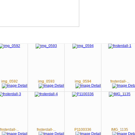
img_0592
img_0593
img_0594
fnsterdall-...
fnsterdall-...
fnsterdall-...
P1100336
IMG_1135