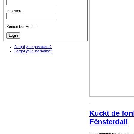
Password
Remember Me
Forgot your password?
Forgot your username?
.
Kuckt de fon
Fënsterdall