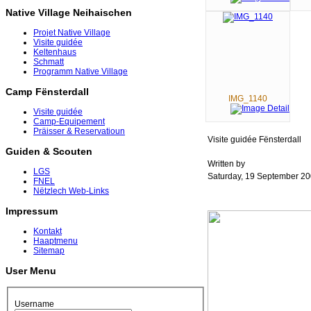
Native Village Neihaischen
Projet Native Village
Visite guidée
Keltenhaus
Schmatt
Programm Native Village
Camp Fënsterdall
IMG_1140
Visite guidée
Camp-Equipement
Präisser & Reservatioun
Visite guidée Fënsterdall
Guiden & Scouten
Written by
LGS
Saturday, 19 September 20
FNEL
Nëtzlech Web-Links
Impressum
Kontakt
Haaptmenu
Sitemap
User Menu
Username