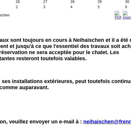
26
27
28
29
30
2
3
4
5
6
ischen
aux sont toujours en cours à Neihaischen et il a été
nt et jusqu'à ce que l'essentiel des travaux soit ach
éservation ne sera acceptée pour le chalet. Les
tantes resteront toutefois valables.
ses installations extérieures, peut toutefois continu
sé comme auparavant.
on, veuillez envoyer un e-mail à :
neihaischen@frenn