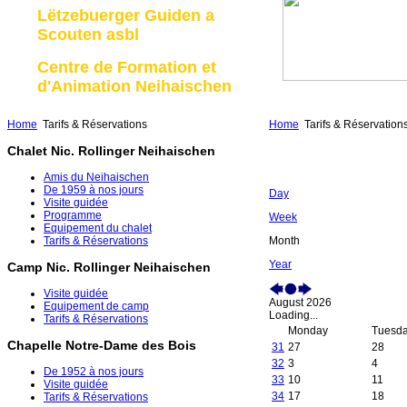
Lëtzebuerger Guiden a
Scouten asbl
Centre de Formation et
d'Animation Neihaischen
Home
Tarifs & Réservations
Home
Tarifs & Réservation
Chalet Nic. Rollinger Neihaischen
Amis du Neihaischen
De 1959 à nos jours
Day
Visite guidée
Programme
Week
Equipement du chalet
Month
Tarifs & Réservations
Year
Camp Nic. Rollinger Neihaischen
Visite guidée
August 2026
Equipement de camp
Loading...
Tarifs & Réservations
Monday
Tuesd
Chapelle Notre-Dame des Bois
31
27
28
32
3
4
De 1952 à nos jours
33
10
11
Visite guidée
34
17
18
Tarifs & Réservations