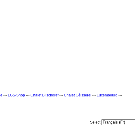
ne
---
LGS-Shop
---
Chalet Bilschdrëf
---
Chalet Géisserei
---
Luxembourg
---
Select