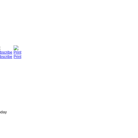
bscribe
Print
nday