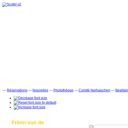
---
Réservations
---
Nouvelles
---
Photothèque
---
Comité Neihaischen
---
Bealtai
Frënn vun de