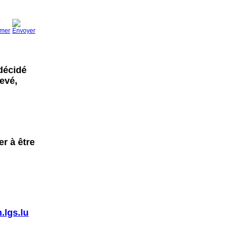
 décidé
evé,
er à être
.lgs.lu