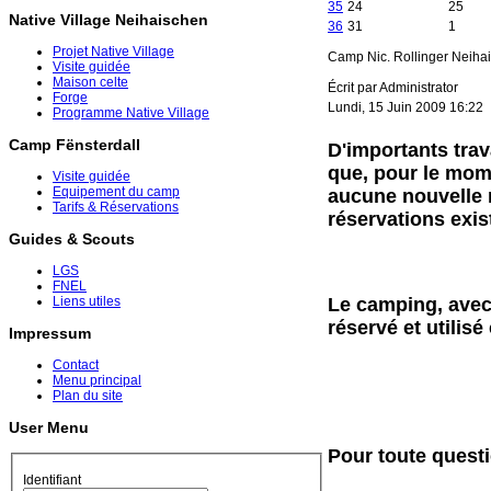
35
24
25
Native Village Neihaischen
36
31
1
Projet Native Village
Camp Nic. Rollinger Neiha
Visite guidée
Maison celte
Écrit par Administrator
Forge
Lundi, 15 Juin 2009 16:22
Programme Native Village
Camp Fënsterdall
D'importants trav
que, pour le mome
Visite guidée
Equipement du camp
aucune nouvelle r
Tarifs & Réservations
réservations exis
Guides & Scouts
LGS
FNEL
Le camping, avec 
Liens utiles
réservé et utili
Impressum
Contact
Menu principal
Plan du site
User Menu
Pour toute questi
Identifiant