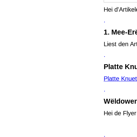
Hei d'Artik
.
1. Mee-Er
Liest den A
.
Platte Kn
Platte Knue
.
Wëldowen
Hei de Flye
.