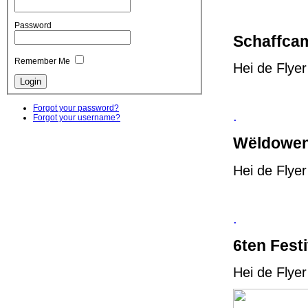
Password
Schaffcam
Remember Me
Hei de Flye
Forgot your password?
.
Forgot your username?
Wëldowend
Hei de Flye
.
6ten Fest
Hei de Flye