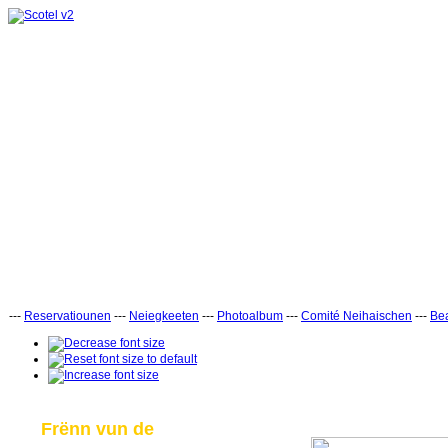
---
Reservatiounen
---
Neiegkeeten
---
Photoalbum
---
Comité Neihaischen
---
Bea
Frënn vun de