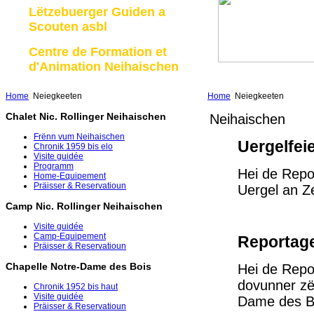
Lëtzebuerger Guiden a
Scouten asbl
Centre de Formation et
d'Animation Neihaischen
Home
Neiegkeeten
Home
Neiegkeeten
Chalet Nic. Rollinger Neihaischen
Neihaischen
Frënn vum Neihaischen
Uergelfei
Chronik 1959 bis elo
Visite guidée
Programm
Hei de Repo
Home-Equipement
Präisser & Reservatioun
Uergel an 
Camp Nic. Rollinger Neihaischen
Visite guidée
Camp-Equipement
Reportage
Präisser & Reservatioun
Chapelle Notre-Dame des Bois
Hei de Repo
dovunner zë
Chronik 1952 bis haut
Visite guidée
Dame des 
Präisser & Reservatioun