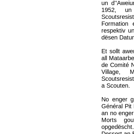
un d'’Awei
1952, un
Scoutsresi
Formation 
respektiv 
dësen Datum
Et sollt aw
all Mataarbe
de Comité N
Village, 
Scoutsresis
a Scouten.
No enger g
Général Pit 
an no enger
Morts gou
opgedëscht.
Dessert an 