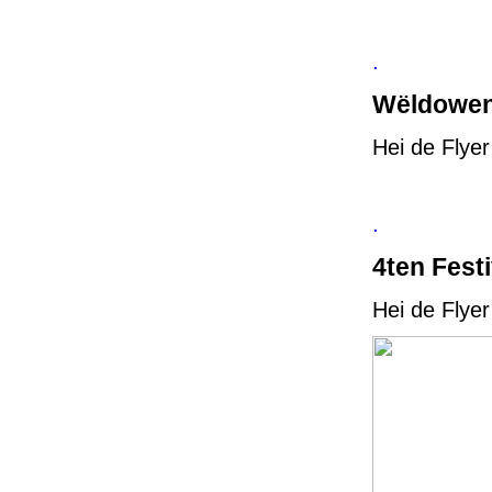
.
Wëldowen
Hei de Flye
.
4ten Fest
Hei de Flye