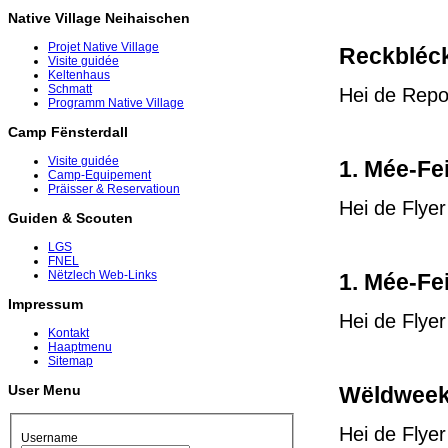
Native Village Neihaischen
Projet Native Village
Reckbléck
Visite guidée
Keltenhaus
Schmatt
Hei de Repo
Programm Native Village
Camp Fënsterdall
Visite guidée
1. Mée-Fe
Camp-Equipement
Präisser & Reservatioun
Hei de Flye
Guiden & Scouten
LGS
FNEL
Nëtzlech Web-Links
1. Mée-Fe
Impressum
Hei de Flye
Kontakt
Haaptmenu
Sitemap
Wëldweeke
User Menu
Hei de Flye
Username