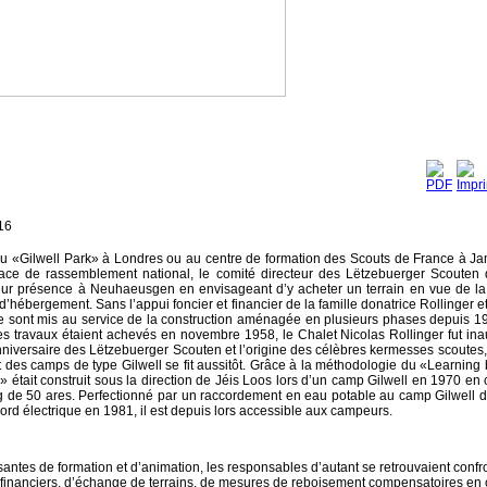
16
 au «Gilwell Park» à Londres ou au centre de formation des Scouts de France à Ja
ce de rassemblement national, le comité directeur des Lëtzebuerger Scouten 
ur présence à Neuhaeusgen en envisageant d’y acheter un terrain en vue de la 
 d’hébergement. Sans l’appui foncier et financier de la famille donatrice Rollinger e
se sont mis au service de la construction aménagée en plusieurs phases depuis 19
i les travaux étaient achevés en novembre 1958, le Chalet Nicolas Rollinger fut ina
niversaire des Lëtzebuerger Scouten et l’origine des célèbres kermesses scoutes, 
des camps de type Gilwell se fit aussitôt. Grâce à la méthodologie du «Learning 
 était construit sous la direction de Jéis Loos lors d’un camp Gilwell en 1970 en
ng de 50 ares. Perfectionné par un raccordement en eau potable au camp Gilwell 
rd électrique en 1981, il est depuis lors accessible aux campeurs.
antes de formation et d’animation, les responsables d’autant se retrouvaient confr
t financiers, d’échange de terrains, de mesures de reboisement compensatoires en 