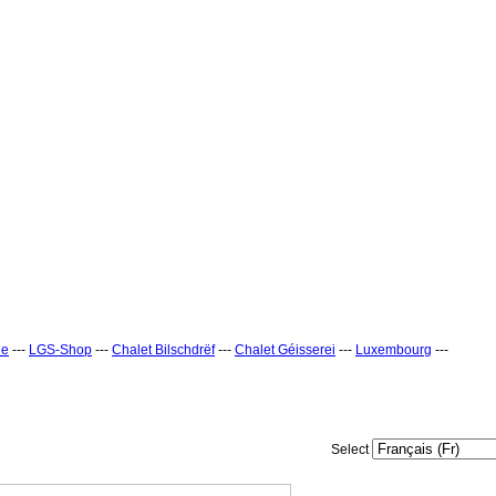
ne
---
LGS-Shop
---
Chalet Bilschdrëf
---
Chalet Géisserei
---
Luxembourg
---
Select