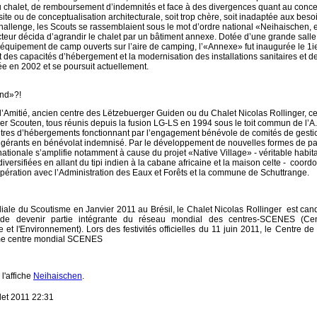
 chalet, de remboursement d’indemnités et face à des divergences quant au conce
site ou de conceptualisation architecturale, soit trop chère, soit inadaptée aux beso
allenge, les Scouts se rassemblaient sous le mot d’ordre national «Neihaischen, e
cteur décida d’agrandir le chalet par un bâtiment annexe. Dotée d’une grande salle
d’équipement de camp ouverts sur l’aire de camping, l’«Annexe» fut inaugurée le 1
des capacités d’hébergement et la modernisation des installations sanitaires et de
ée en 2002 et se poursuit actuellement.
and»?!
 l’Amitié, ancien centre des Lëtzebuerger Guiden ou du Chalet Nicolas Rollinger, c
er Scouten, tous réunis depuis la fusion LG-LS en 1994 sous le toit commun de l’A.s
entres d’hébergements fonctionnant par l’engagement bénévole de comités de gest
x gérants en bénévolat indemnisé. Par le développement de nouvelles formes de par
ationale s’amplifie notamment à cause du projet «Native Village» - véritable habit
diversifiées en allant du tipi indien à la cabane africaine et la maison celte - coord
ération avec l’Administration des Eaux et Forêts et la commune de Schuttrange.
ale du Scoutisme en Janvier 2011 au Brésil, le Chalet Nicolas Rollinger est can
de devenir partie intégrante du réseau mondial des centres-SCENES (Cen
 et l'Environnement). Lors des festivités officielles du 11 juin 2011, le Centre de
ème centre mondial SCENES
l'affiche
Neihaischen
.
llet 2011 22:31