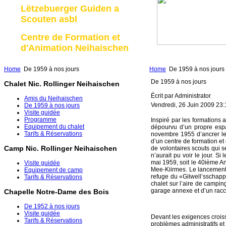
Lëtzebuerger Guiden a
Scouten asbl
Centre de Formation et
d'Animation Neihaischen
Home
De 1959 à nos jours
Home
De 1959 à nos jours
De 1959 à nos jours
Chalet Nic. Rollinger Neihaischen
Écrit par Administrator
Amis du Neihaischen
Vendredi, 26 Juin 2009 23:
De 1959 à nos jours
Visite guidée
Programme
Inspiré par les formations
Equipement du chalet
dépourvu d’un propre espa
Tarifs & Réservations
novembre 1955 d’ancrer le
d’un centre de formation et
Camp Nic. Rollinger Neihaischen
de volontaires scouts qui 
n’aurait pu voir le jour. S
mai 1959, soit le 40ième An
Visite guidée
Mee-Kiirmes. Le lancement 
Equipement de camp
refuge du «Gilwell’sschapp»
Tarifs & Réservations
chalet sur l’aire de campi
garage annexe et d’un racco
Chapelle Notre-Dame des Bois
De 1952 à nos jours
Visite guidée
Devant les exigences croiss
Tarifs & Réservations
problèmes administratifs e