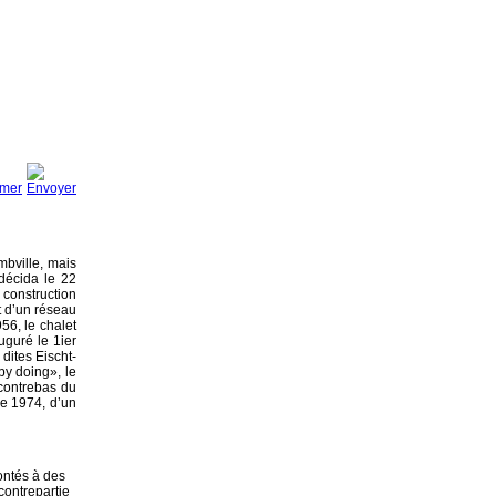
mbville, mais
décida le 22
construction
t d’un réseau
56, le chalet
uguré le 1ier
dites Eischt-
by doing», le
 contrebas du
de 1974, d’un
ontés à des
contrepartie