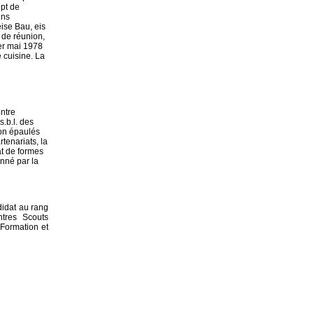
pt de
ins
ise Bau, eis
 de réunion,
ier mai 1978
 cuisine. La
entre
.b.l. des
ion épaulés
tenariats, la
at de formes
onné par la
didat au rang
tres Scouts
 Formation et