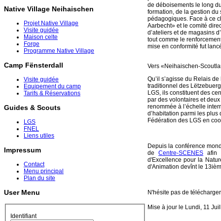
de déboisements le long du
Native Village Neihaischen
formation, de la gestion du 
pédagogiques. Face à ce ch
Projet Native Village
Aarbecht» et le comité dire
Visite guidée
d’ateliers et de magasins 
Maison celte
tout comme le renforcement 
Forge
mise en conformité fut lanc
Programme Native Village
Camp Fënsterdall
Vers «Neihaischen-Scoutl
Qu’il s’agisse du Relais de
Visite guidée
traditionnel des Lëtzebuerg
Equipement du camp
LGS, ils constituent des c
Tarifs & Réservations
par des volontaires et deu
renommée à l’échelle intern
Guides & Scouts
d’habitation parmi les plus 
Fédération des LGS en coop
LGS
FNEL
Liens utiles
Depuis la conférence mondi
Impressum
de
Centre-SCENES
afin 
d'Excellence pour la Nature
Contact
d'Animation devînt le 13i
Menu principal
Plan du site
User Menu
N'hésite pas de télécharger 
Mise à jour le Lundi, 11 Jui
Identifiant