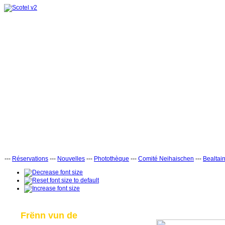
---
Réservations
---
Nouvelles
---
Photothèque
---
Comité Neihaischen
---
Bealtai
Frënn vun de