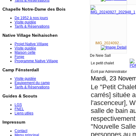
Tarifs & Réservations
Chapelle Notre-Dame des Bois
De 1952 à nos jours
Visite guidée
Tarifs & Réservations
Native Village Neihaischen
IMG_2024092...
Projet Native Village
Visite guidée
Maison celte
De Neie Sall
Forge
Programme Native Village
Le petit chalet
Camp Fënsterdall
Écrit par Administrator
Mardi, 23 Novem
Visite guidée
Equipement du camp
Le "Petit Chale
Tarifs & Réservations
carrés] située 
Guides & Scouts
l'ascenceur], WC
LGS
salle de bain 
FNEL
Liens utiles
respectivement
Impressum
"Nouvelle Salle
Contact
personnes au ma
Menu principal