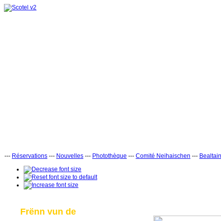
---
Réservations
---
Nouvelles
---
Photothèque
---
Comité Neihaischen
---
Bealtai
Frënn vun de