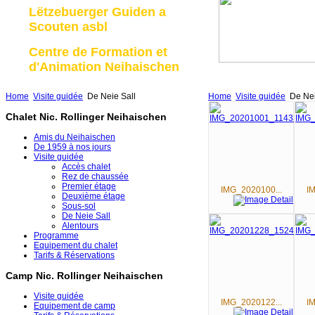
Lëtzebuerger Guiden a
Scouten asbl
Centre de Formation et
d'Animation Neihaischen
Home
Visite guidée
De Neie Sall
Home
Visite guidée
De Nei
Chalet Nic. Rollinger Neihaischen
Amis du Neihaischen
De 1959 à nos jours
Visite guidée
Accès chalet
Rez de chaussée
Premier étage
IMG_2020100...
I
Deuxième étage
Sous-sol
De Neie Sall
Alentours
Programme
Equipement du chalet
Tarifs & Réservations
Camp Nic. Rollinger Neihaischen
Visite guidée
IMG_2020122...
IM
Equipement de camp