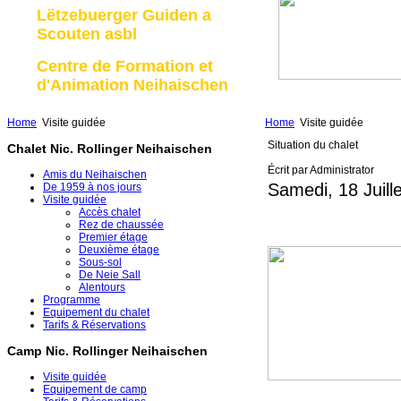
Lëtzebuerger Guiden a
Scouten asbl
Centre de Formation et
d'Animation Neihaischen
Home
Visite guidée
Home
Visite guidée
Situation du chalet
Chalet Nic. Rollinger Neihaischen
Écrit par Administrator
Amis du Neihaischen
Samedi, 18 Juill
De 1959 à nos jours
Visite guidée
Accès chalet
Rez de chaussée
Premier étage
Deuxième étage
Sous-sol
De Neie Sall
Alentours
Programme
Equipement du chalet
Tarifs & Réservations
Camp Nic. Rollinger Neihaischen
Visite guidée
Equipement de camp