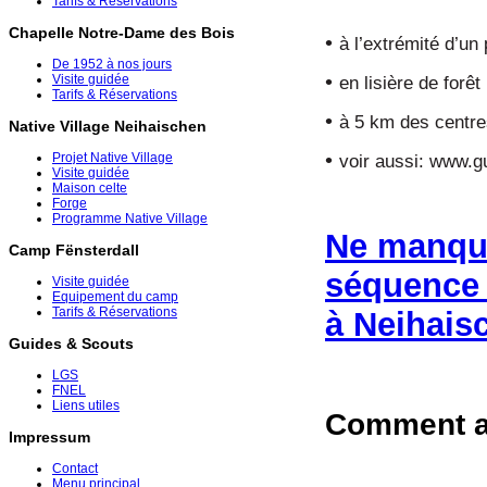
Tarifs & Réservations
Chapelle Notre-Dame des Bois
•
à l’extrémité d’un 
De 1952 à nos jours
•
Visite guidée
en lisière de forêt
Tarifs & Réservations
•
à 5 km des centr
Native Village Neihaischen
•
Projet Native Village
voir aussi: www.gu
Visite guidée
Maison celte
Forge
Programme Native Village
Ne manque
Camp Fënsterdall
séquence 
Visite guidée
Equipement du camp
Tarifs & Réservations
à Neihais
Guides & Scouts
LGS
FNEL
Liens utiles
Comment a
Impressum
Contact
Menu principal