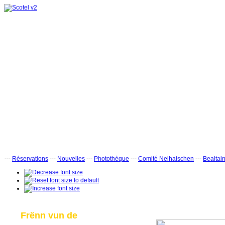
---
Réservations
---
Nouvelles
---
Photothèque
---
Comité Neihaischen
---
Bealtai
Frënn vun de