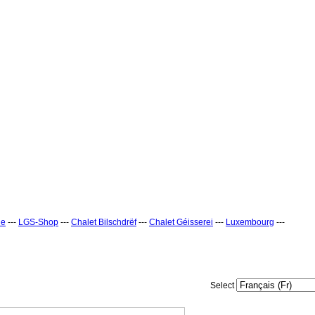
ne
---
LGS-Shop
---
Chalet Bilschdrëf
---
Chalet Géisserei
---
Luxembourg
---
Select