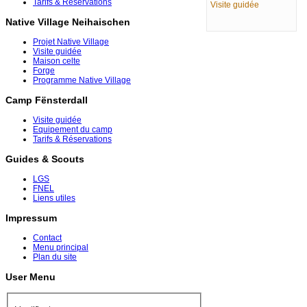
Tarifs & Réservations
Visite guidée
Native Village Neihaischen
Projet Native Village
Visite guidée
Maison celte
Forge
Programme Native Village
Camp Fënsterdall
Visite guidée
Equipement du camp
Tarifs & Réservations
Guides & Scouts
LGS
FNEL
Liens utiles
Impressum
Contact
Menu principal
Plan du site
User Menu