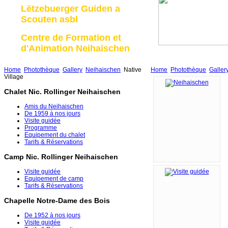
Lëtzebuerger Guiden a
Scouten asbl
Centre de Formation et
d'Animation Neihaischen
Home
Photothèque
Gallery
Neihaischen
Native
Home
Photothèque
Galler
Village
Chalet Nic. Rollinger Neihaischen
Amis du Neihaischen
De 1959 à nos jours
Visite guidée
Programme
Equipement du chalet
Tarifs & Réservations
Camp Nic. Rollinger Neihaischen
Visite guidée
Equipement de camp
Tarifs & Réservations
Chapelle Notre-Dame des Bois
De 1952 à nos jours
Visite guidée