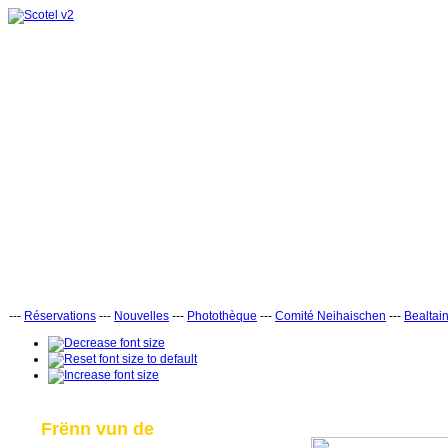
---
Réservations
---
Nouvelles
---
Photothèque
---
Comité Neihaischen
---
Bealtai
Frënn vun de