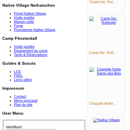
Chalet Nic. Rol...
Native Village Neihaischen
Projet Native Village
Visite guidée
Maison celte
Forge
Programme Native Village
Camp Fënsterdall
Visite guidée
Equipement du camp
Camp Nic. Rolli...
Tarifs & Réservations
Guides & Scouts
LGS
FNEL
Liens utiles
Impressum
Contact
Menu principal
Chapelle Notre ...
Plan du site
User Menu
Identifiant