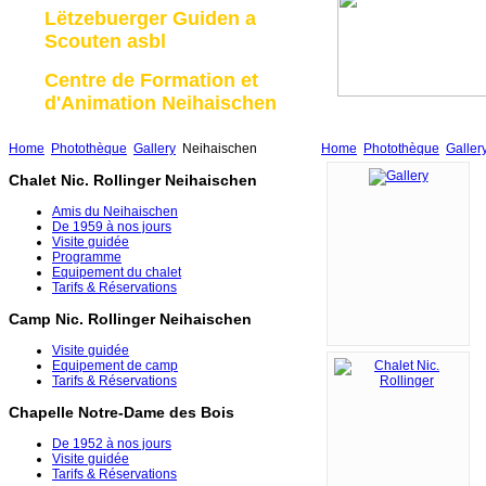
Lëtzebuerger Guiden a
Scouten asbl
Centre de Formation et
d'Animation Neihaischen
Home
Photothèque
Gallery
Neihaischen
Home
Photothèque
Galler
Chalet Nic. Rollinger Neihaischen
Amis du Neihaischen
De 1959 à nos jours
Visite guidée
Programme
Equipement du chalet
Tarifs & Réservations
Camp Nic. Rollinger Neihaischen
Visite guidée
Equipement de camp
Tarifs & Réservations
Chapelle Notre-Dame des Bois
De 1952 à nos jours
Visite guidée
Tarifs & Réservations