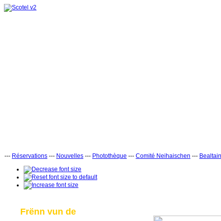
---
Réservations
---
Nouvelles
---
Photothèque
---
Comité Neihaischen
---
Bealtai
Frënn vun de