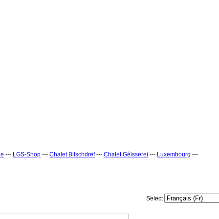
ne
---
LGS-Shop
---
Chalet Bilschdrëf
---
Chalet Géisserei
---
Luxembourg
---
Select