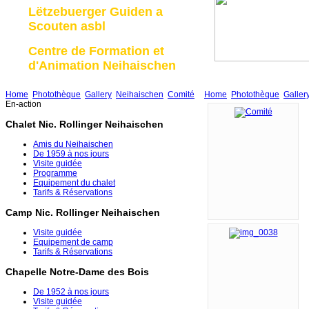
Lëtzebuerger Guiden a
Scouten asbl
Centre de Formation et
d'Animation Neihaischen
Home
Photothèque
Gallery
Neihaischen
Comité
Home
Photothèque
Galler
En-action
Chalet Nic. Rollinger Neihaischen
Amis du Neihaischen
De 1959 à nos jours
Visite guidée
Programme
Equipement du chalet
Tarifs & Réservations
Camp Nic. Rollinger Neihaischen
Visite guidée
Equipement de camp
Tarifs & Réservations
Chapelle Notre-Dame des Bois
De 1952 à nos jours
Visite guidée