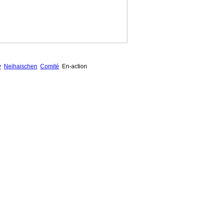
y
Neihaischen
Comité
En-action