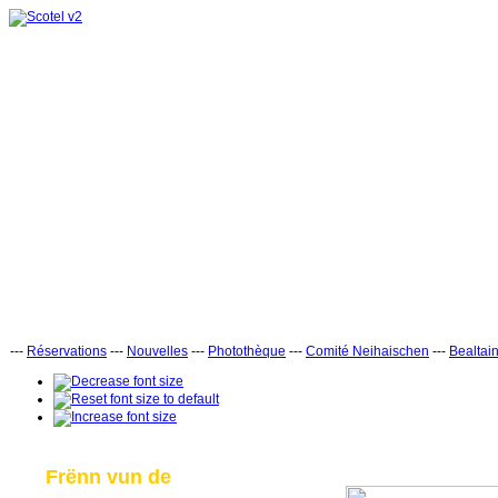
---
Réservations
---
Nouvelles
---
Photothèque
---
Comité Neihaischen
---
Bealtai
Frënn vun de