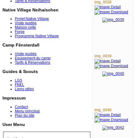
Tarifs & Réservations
img_0038
Native Village Neihaischen
Projet Native Village
Visite guidée
Maison celte
Forge
Programme Native Village
Camp Fënsterdall
Visite guidée
img_0039
Equipement du camp
Tarifs & Réservations
Guides & Scouts
LGS
FNEL
Liens utiles
Impressum
Contact
img_0040
Menu principal
Plan du site
User Menu