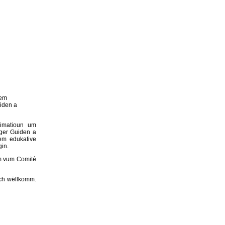
sem
uiden a
nimatioun um
ger Guiden a
rem edukative
in.
mm vum Comité
ech wëllkomm.