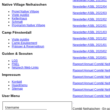
Newsletter ASBL 2023/01
Native Village Neihaischen
Newsletter ASBL 2022/04
Projet Native Village
Newsletter ASBL 2022/03
Visite guidée
Keltenhaus
Newsletter ASBL 2022/02
Schmatt
Programm Native Village
Newsletter ASBL 2022/01
Newsletter ASBL 2021/03
Camp Fënsterdall
Newsletter ASBL 2021/02
Visite guidée
Camp-Equipement
Newsletter ASBL 2021/01
Präisser & Reservatioun
Newsletter ASBL 2020/02
Guiden & Scouten
Newsletter ASBL 2020/01
LGS
Rapport Annuel Comité Nei
FNEL
Nëtzlech Web-Links
Rapport Annuel Comité Nei
Impressum
Rapport Annuel Comité Nei
Kontakt
Rapport Annuel Comité Nei
Haaptmenu
Sitemap
Rapport Annuel Comité Nei
User Menu
Rapport Annuel Comité Nei
.
Username
Comité Neihaischen - En-ac