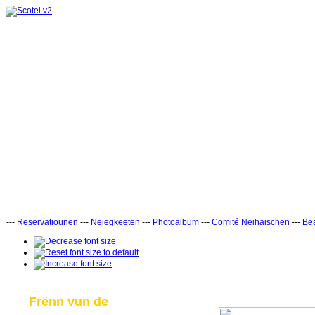
---
Reservatiounen
---
Neiegkeeten
---
Photoalbum
---
Comité Neihaischen
---
Bea
Frënn vun de