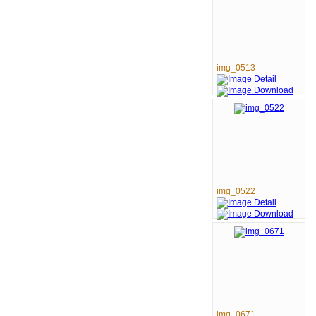
img_0513
img_0522
img_0671