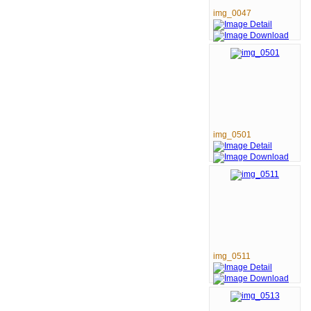
img_0047
img_0501
img_0511