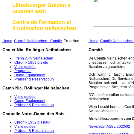
Lëtzebuerger Guiden a
Scouten asbl
Centre de Formation et
d'Animation Neihaischen
Home
Comité Neihaischen - Comité
En-action
Home
Comité Neihaischen 
Chalet Nic. Rollinger Neihaischen
Comité
Frënn vum Neihaischen
De Comité Neihaischen enga
Chronik 1959 bis elo
unzepassen: och an Zukunft 
Visite guidée
Scouten ze garantéiren.
Programm
Och wann di läscht Eisc
Home-Equipement
Neihaischen. De Service d
Präisser & Reservatioun
Scouten bekannt – an d’Na
Programm de Site, dem séng
Camp Nic. Rollinger Neihaischen
D'Commémoration nationale
Visite guidée
Neihaischen.
Camp-Equipement
Präisser & Reservatioun
Wien Loscht huet am Comité
Avis am Amateurs...
Chapelle Notre-Dame des Bois
Aktivitéitsrapporten vum 
Chronik 1952 bis haut
Newsletter ASBL 2023/02
Visite guidée
Präisser & Reservatioun