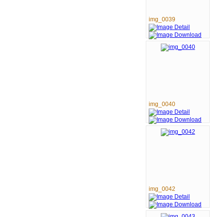
img_0039
img_0040
img_0042