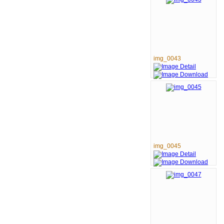
img_0043
img_0045