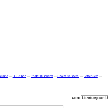
ltaine
---
LGS-Shop
---
Chalet Bilschdrëf
---
Chalet Géisserei
---
Lëtzebuerg
---
Select