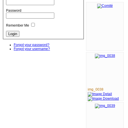
Password
Remember Me
Forgot your password?
Forgot your username?
img_0038