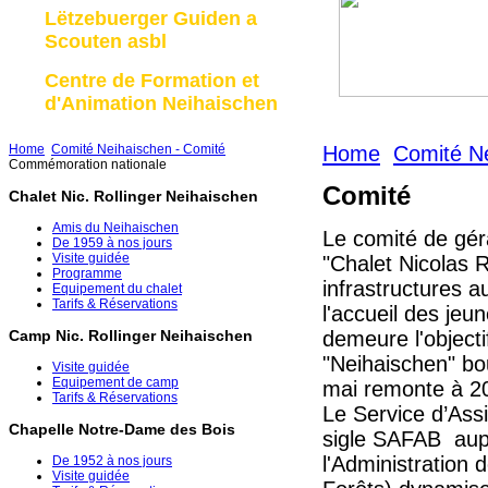
Lëtzebuerger Guiden a
Scouten asbl
Centre de Formation et
d'Animation Neihaischen
Home
Comité Neihaischen - Comité
Home
Comité Ne
Commémoration nationale
Comité
Chalet Nic. Rollinger Neihaischen
Amis du Neihaischen
Le comité de gér
De 1959 à nos jours
Visite guidée
"Chalet Nicolas R
Programme
infrastructures a
Equipement du chalet
Tarifs & Réservations
l'accueil des jeu
demeure l'objectif
Camp Nic. Rollinger Neihaischen
"Neihaischen" bo
Visite guidée
Equipement de camp
mai remonte à 200
Tarifs & Réservations
L
e Service d’Ass
Chapelle Notre-Dame des Bois
sigle SAFAB aup
l'Administration
De 1952 à nos jours
Visite guidée