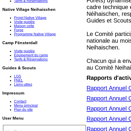
Forêts) dynamise
Tarifs & Réservations
cadre technique e
Native Village Neihaischen
Néihaischen, res
Projet Native Village
Guides et Scouts
Visite guidée
Maison celte
Forge
Le Comité partic
Programme Native Village
nationale au moi
Camp Fënsterdall
Neihaischen.
Visite guidée
Equipement du camp
Tarifs & Réservations
Chacun qui a envi
au Comité Neihai
Guides & Scouts
LGS
Rapports d'acti
FNEL
Liens utiles
Rapport Annuel 
Impressum
Rapport Annuel 
Contact
Menu principal
Rapport Annuel 
Plan du site
Rapport Annuel 
User Menu
Rapport Annuel 