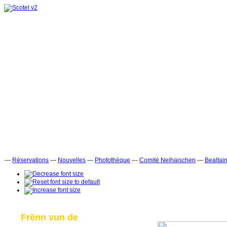
---
Réservations
---
Nouvelles
---
Photothèque
---
Comité Neihaischen
---
Bealtai
Frënn vun de