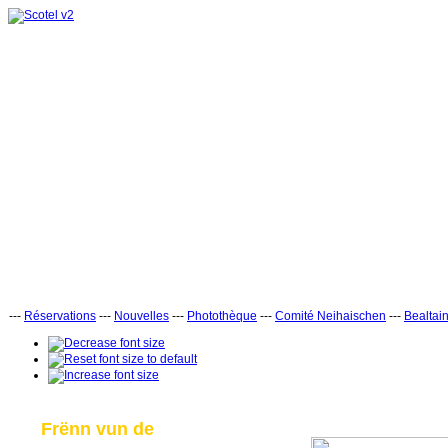
---
Réservations
---
Nouvelles
---
Photothèque
---
Comité Neihaischen
---
Bealtai
Frënn vun de