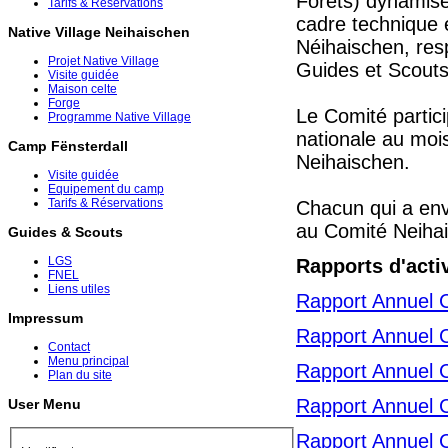
Forêts) dynamise
Tarifs & Réservations
cadre technique e
Native Village Neihaischen
Néihaischen, res
Projet Native Village
Guides et Scouts
Visite guidée
Maison celte
Forge
Le Comité partic
Programme Native Village
nationale au moi
Camp Fënsterdall
Neihaischen.
Visite guidée
Equipement du camp
Tarifs & Réservations
Chacun qui a envi
au Comité Neihai
Guides & Scouts
LGS
Rapports d'acti
FNEL
Liens utiles
Rapport Annuel 
Impressum
Rapport Annuel 
Contact
Menu principal
Rapport Annuel 
Plan du site
Rapport Annuel 
User Menu
Rapport Annuel 