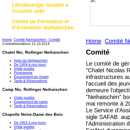
Lëtzebuerger Guiden a
Scouten asbl
Centre de Formation et
d'Animation Neihaischen
Home
Comité Neihaischen - Comité
Home
Comité Ne
Commémoratioun 12.10.2014
Comité
Chalet Nic. Rollinger Neihaischen
Amis du Neihaischen
Le comité de gér
De 1959 à nos jours
Visite guidée
"Chalet Nicolas R
Programme
infrastructures a
Equipement du chalet
Tarifs & Réservations
l'accueil des jeu
demeure l'objectif
Camp Nic. Rollinger Neihaischen
"Neihaischen" bo
Visite guidée
Equipement de camp
mai remonte à 200
Tarifs & Réservations
L
e Service d’Ass
Chapelle Notre-Dame des Bois
sigle SAFAB aup
l'Administration
De 1952 à nos jours
Visite guidée