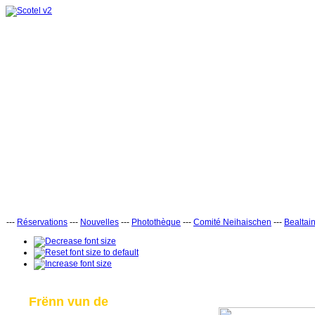
---
Réservations
---
Nouvelles
---
Photothèque
---
Comité Neihaischen
---
Bealtai
Frënn vun de