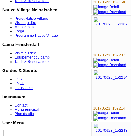
Tarifs & Réservations
20170623_152158
Native Village Neihaischen
Projet Native Village
Visite guidée
Maison celte
Forge
Programme Native Village
Camp Fënsterdall
Visite guidée
20170623_152207
Equipement du camp
Tarifs & Réservations
Guides & Scouts
LGS
FNEL
Liens utiles
Impressum
Contact
20170623_152214
Menu principal
Plan du site
User Menu