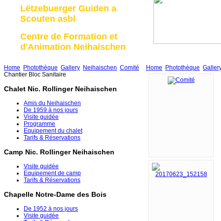
Lëtzebuerger Guiden a
Scouten asbl
Centre de Formation et
d'Animation Neihaischen
Home
Photothèque
Gallery
Neihaischen
Comité
Home
Photothèque
Galler
Chantier Bloc Sanitaire
Chalet Nic. Rollinger Neihaischen
Amis du Neihaischen
De 1959 à nos jours
Visite guidée
Programme
Equipement du chalet
Tarifs & Réservations
Camp Nic. Rollinger Neihaischen
Visite guidée
Equipement de camp
Tarifs & Réservations
Chapelle Notre-Dame des Bois
De 1952 à nos jours
Visite guidée