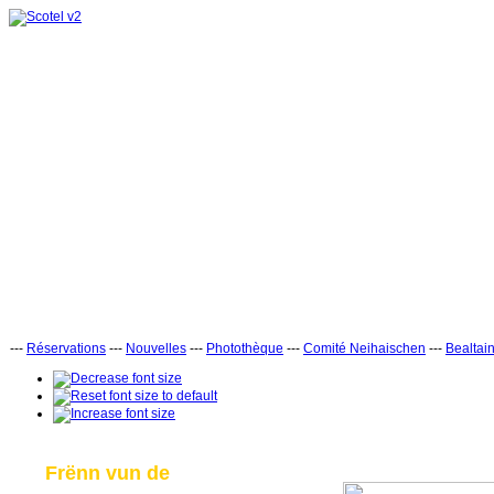
---
Réservations
---
Nouvelles
---
Photothèque
---
Comité Neihaischen
---
Bealtai
Frënn vun de