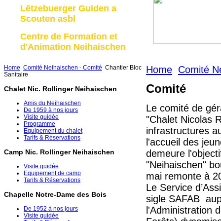
Lëtzebuerger Guiden a
Scouten asbl
Centre de Formation et
d'Animation Neihaischen
Home
Comité Neihaischen - Comité
Chantier Bloc
Home
Comité Ne
Sanitaire
Comité
Chalet Nic. Rollinger Neihaischen
Amis du Neihaischen
Le comité de gér
De 1959 à nos jours
Visite guidée
"Chalet Nicolas R
Programme
infrastructures a
Equipement du chalet
Tarifs & Réservations
l'accueil des jeu
demeure l'objectif
Camp Nic. Rollinger Neihaischen
"Neihaischen" bo
Visite guidée
Equipement de camp
mai remonte à 200
Tarifs & Réservations
L
e Service d’Ass
Chapelle Notre-Dame des Bois
sigle SAFAB aup
l'Administration
De 1952 à nos jours
Visite guidée