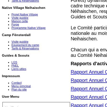
Forêts) dynamise
Tarifs & Réservations
cadre technique e
Native Village Neihaischen
Néihaischen, res
Projet Native Village
Guides et Scouts
Visite guidée
Maison celte
Forge
Le Comité partic
Programme Native Village
nationale au moi
Camp Fënsterdall
Neihaischen.
Visite guidée
Equipement du camp
Tarifs & Réservations
Chacun qui a envi
au Comité Neihai
Guides & Scouts
LGS
Rapports d'acti
FNEL
Liens utiles
Rapport Annuel 
Impressum
Rapport Annuel 
Contact
Menu principal
Rapport Annuel 
Plan du site
Rapport Annuel 
User Menu
Rapport Annuel 