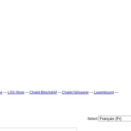
ne
---
LGS-Shop
---
Chalet Bilschdrëf
---
Chalet Géisserei
---
Luxembourg
---
Select