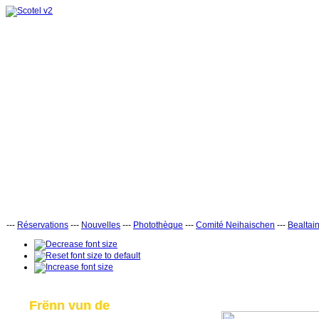
---
Réservations
---
Nouvelles
---
Photothèque
---
Comité Neihaischen
---
Bealtai
Frënn vun de