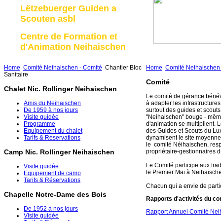
Lëtzebuerger Guiden a
Scouten asbl
Centre de Formation et
d'Animation Neihaischen
Home
Comité Neihaischen - Comité
Chantier Bloc
Home
Comité Neihaischen 
Sanitaire
Comité
Chalet Nic. Rollinger Neihaischen
Le comité de gérance bénév
Amis du Neihaischen
à adapter les infrastructure
De 1959 à nos jours
surtout des guides et scouts,
Visite guidée
"Neihaischen" bouge - même 
Programme
d'animation se multiplient. L
Equipement du chalet
des Guides et Scouts du Lux
Tarifs & Réservations
dynamisent le site moyennem
le comité Néihaischen, resp
propriétaire-gestionnaires du
Camp Nic. Rollinger Neihaischen
Le Comité participe aux tra
Visite guidée
le Premier Mai à Neihaisch
Equipement de camp
Tarifs & Réservations
Chacun qui a envie de parti
Chapelle Notre-Dame des Bois
Rapports d'activités du c
De 1952 à nos jours
Rapport Annuel Comité Nei
Visite guidée