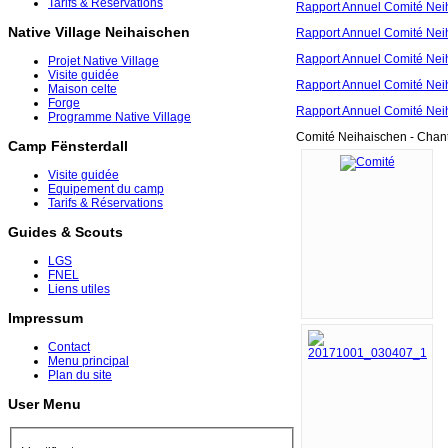
Tarifs & Réservations
Rapport Annuel Comité Nei
Native Village Neihaischen
Rapport Annuel Comité Nei
Rapport Annuel Comité Nei
Projet Native Village
Visite guidée
Rapport Annuel Comité Nei
Maison celte
Forge
Rapport Annuel Comité Nei
Programme Native Village
Comité Neihaischen - Chanti
Camp Fënsterdall
Visite guidée
Equipement du camp
Tarifs & Réservations
Guides & Scouts
LGS
FNEL
Liens utiles
Impressum
Contact
Menu principal
Plan du site
User Menu