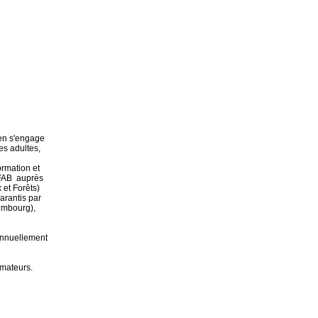
hen s'engage
es adultes,
ormation et
AFAB auprès
 et Forêts)
arantis par
embourg),
annuellement
amateurs.