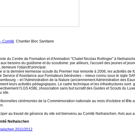
- Comité
Chantier Bloc Sanitaire
ole du Centre de Formation et d'Animation "Chalet Nicolas Rollinger" à Neihaisc
s aux besoins du guidisme et du scoutisme: par ailleurs, l'accueil des jeunes et jeun
 demeure l'objectif principal.
si la dernière kermesse scoute du Premier mai remonte à 2006, les activités de f
e Service d’Assistance aux Formateurs bénévoles – mieux connu sous le sigle S
embourg – et l'Administration de la Nature (anciennement Administration des Eaux
ent leurs activités pédagogiques. Le cadre technique et les infrastructures sont g
ectivement l'LGS ASBL (Association sans but lucratif des Guides et Scouts du Lux
 site.
ditionnelles cérémonies de la Commémoration nationale au mois d'octobre et fête 
en.
ciper au travail de gérance du site est bienvenu au Comité Neihaischen. Avis aux 
omité Neihaischen
haischen 2011/2012