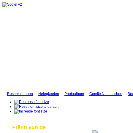
---
Reservatiounen
---
Neiegkeeten
---
Photoalbum
---
Comité Neihaischen
---
Bea
Frënn vun de