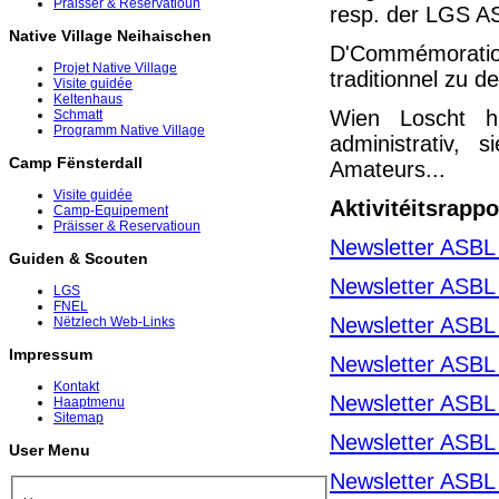
Präisser & Reservatioun
resp. der LGS AS
Native Village Neihaischen
D'Commémoration
Projet Native Village
traditionnel zu
Visite guidée
Keltenhaus
Wien Loscht h
Schmatt
Programm Native Village
administrativ,
Camp Fënsterdall
Amateurs...
Visite guidée
Aktivitéitsrapp
Camp-Equipement
Präisser & Reservatioun
Newsletter ASBL
Guiden & Scouten
Newsletter ASBL
LGS
FNEL
Newsletter ASBL
Nëtzlech Web-Links
Impressum
Newsletter ASBL
Kontakt
Newsletter ASBL
Haaptmenu
Sitemap
Newsletter ASBL
User Menu
Newsletter ASBL