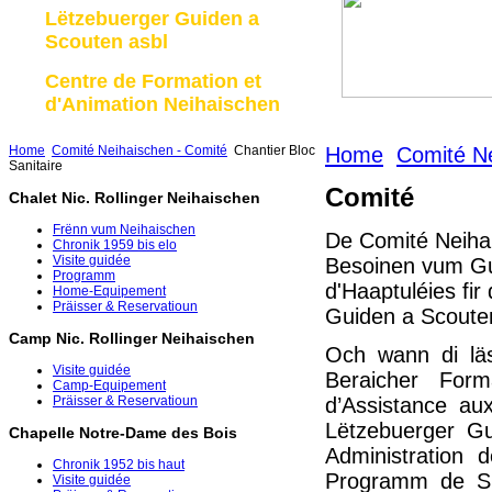
Lëtzebuerger Guiden a
Scouten asbl
Centre de Formation et
d'Animation Neihaischen
Home
Comité Neihaischen - Comité
Chantier Bloc
Home
Comité Ne
Sanitaire
Comité
Chalet Nic. Rollinger Neihaischen
Frënn vum Neihaischen
De Comité Neihai
Chronik 1959 bis elo
Visite guidée
Besoinen vum Gu
Programm
d'Haaptuléies fi
Home-Equipement
Präisser & Reservatioun
Guiden a Scouten
Camp Nic. Rollinger Neihaischen
Och wann di lä
Visite guidée
Beraicher For
Camp-Equipement
d’Assistance a
Präisser & Reservatioun
Lëtzebuerger Gu
Chapelle Notre-Dame des Bois
Administration 
Chronik 1952 bis haut
Programm de Si
Visite guidée