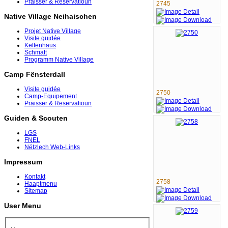
Präisser & Reservatioun
2745
Native Village Neihaischen
Projet Native Village
Visite guidée
Keltenhaus
Schmatt
Programm Native Village
Camp Fënsterdall
Visite guidée
2750
Camp-Equipement
Präisser & Reservatioun
Guiden & Scouten
LGS
FNEL
Nëtzlech Web-Links
Impressum
Kontakt
2758
Haaptmenu
Sitemap
User Menu