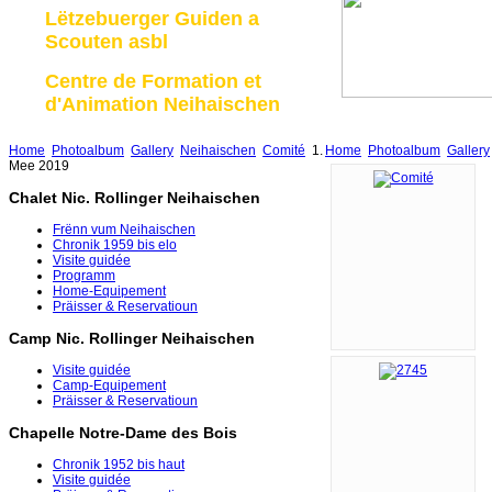
Lëtzebuerger Guiden a
Scouten asbl
Centre de Formation et
d'Animation Neihaischen
Home
Photoalbum
Gallery
Neihaischen
Comité
1.
Home
Photoalbum
Gallery
Mee 2019
Chalet Nic. Rollinger Neihaischen
Frënn vum Neihaischen
Chronik 1959 bis elo
Visite guidée
Programm
Home-Equipement
Präisser & Reservatioun
Camp Nic. Rollinger Neihaischen
Visite guidée
Camp-Equipement
Präisser & Reservatioun
Chapelle Notre-Dame des Bois
Chronik 1952 bis haut
Visite guidée