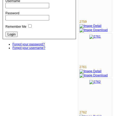
Username
Password
2759
Remember Me
Forgot your password?
Forgot your username?
2761
2762