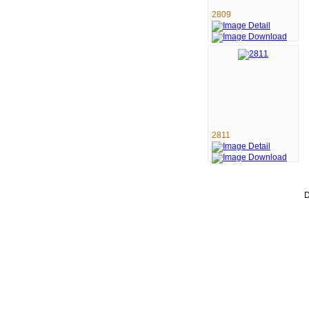
2809
2811
D