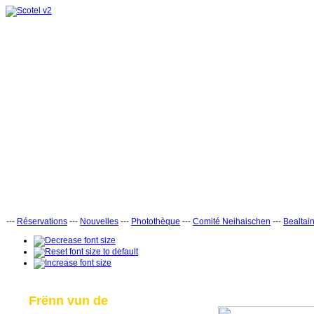
---
Réservations
---
Nouvelles
---
Photothèque
---
Comité Neihaischen
---
Bealtai
Frënn vun de