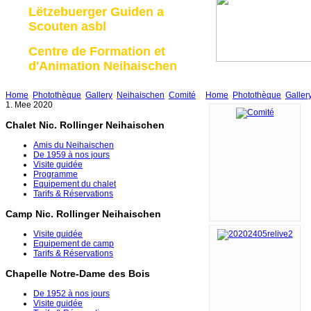
Lëtzebuerger Guiden a
Scouten asbl
Centre de Formation et
d'Animation Neihaischen
Home
Photothèque
Gallery
Neihaischen
Comité
Home
Photothèque
Galler
1. Mee 2020
Chalet Nic. Rollinger Neihaischen
Amis du Neihaischen
De 1959 à nos jours
Visite guidée
Programme
Equipement du chalet
Tarifs & Réservations
Camp Nic. Rollinger Neihaischen
Visite guidée
Equipement de camp
Tarifs & Réservations
Chapelle Notre-Dame des Bois
De 1952 à nos jours
Visite guidée