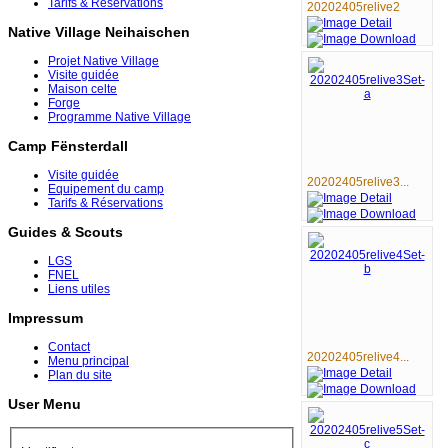
Tarifs & Réservations
20202405relive2
Native Village Neihaischen
Projet Native Village
Visite guidée
Maison celte
Forge
Programme Native Village
Camp Fënsterdall
Visite guidée
20202405relive3...
Equipement du camp
Tarifs & Réservations
Guides & Scouts
LGS
FNEL
Liens utiles
Impressum
Contact
20202405relive4...
Menu principal
Plan du site
User Menu