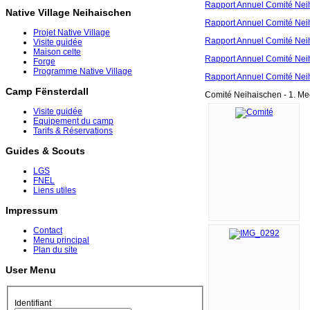
Rapport Annuel Comité Nei
Native Village Neihaischen
Rapport Annuel Comité Nei
Projet Native Village
Rapport Annuel Comité Nei
Visite guidée
Maison celte
Rapport Annuel Comité Nei
Forge
Programme Native Village
Rapport Annuel Comité Nei
Camp Fënsterdall
Comité Neihaischen - 1. M
Visite guidée
Equipement du camp
Tarifs & Réservations
Guides & Scouts
LGS
FNEL
Liens utiles
Impressum
Contact
Menu principal
Plan du site
User Menu
Identifiant