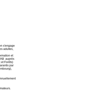
hen s'engage
es adultes,
ormation et
AFAB auprès
 et Forêts)
arantis par
embourg),
annuellement
amateurs.