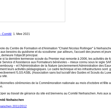
- Comité
1. Mee 2021
ole du Centre de Formation et d'Animation "Chalet Nicolas Rollinger" à Neihaisc
s aux besoins du guidisme et du scoutisme: par ailleurs, l'accueil des jeunes et jeun
 demeure l'objectif principal.
si la dernière kermesse scoute du Premier mai remonte à 2006, les activités de f
e Service d’Assistance aux Formateurs bénévoles – mieux connu sous le sigle S
embourg – et l'Administration de la Nature (anciennement Administration des Eaux
ent leurs activités pédagogiques. Le cadre technique et les infrastructures sont g
ectivement l'LGS ASBL (Association sans but lucratif des Guides et Scouts du Lux
 site.
ditionnelles cérémonies de la Commémoration nationale au mois d'octobre et fête 
en.
ciper au travail de gérance du site est bienvenu au Comité Neihaischen. Avis aux 
omité Neihaischen
haischen 2011/2012