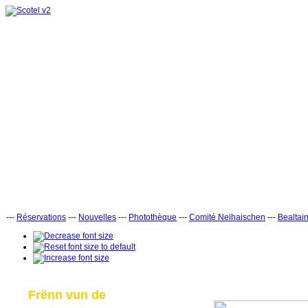
---
Réservations
---
Nouvelles
---
Photothèque
---
Comité Neihaischen
---
Bealtai
Frënn vun de