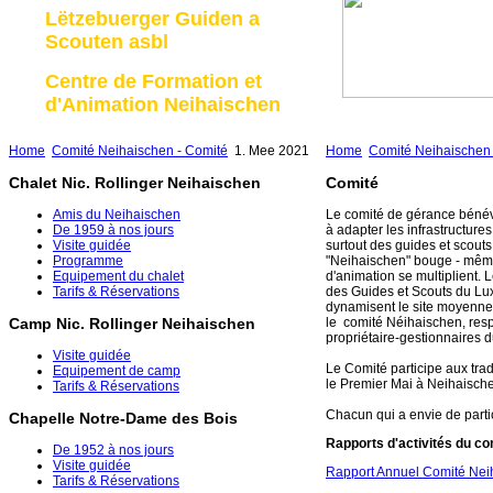
Lëtzebuerger Guiden a
Scouten asbl
Centre de Formation et
d'Animation Neihaischen
Home
Comité Neihaischen - Comité
1. Mee 2021
Home
Comité Neihaischen 
Chalet Nic. Rollinger Neihaischen
Comité
Amis du Neihaischen
Le comité de gérance bénév
De 1959 à nos jours
à adapter les infrastructure
Visite guidée
surtout des guides et scouts,
Programme
"Neihaischen" bouge - même 
Equipement du chalet
d'animation se multiplient. L
Tarifs & Réservations
des Guides et Scouts du Lux
dynamisent le site moyennem
le comité Néihaischen, resp
Camp Nic. Rollinger Neihaischen
propriétaire-gestionnaires du
Visite guidée
Le Comité participe aux tra
Equipement de camp
le Premier Mai à Neihaisch
Tarifs & Réservations
Chacun qui a envie de parti
Chapelle Notre-Dame des Bois
Rapports d'activités du c
De 1952 à nos jours
Visite guidée
Rapport Annuel Comité Nei
Tarifs & Réservations