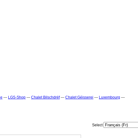
ne
---
LGS-Shop
---
Chalet Bilschdrëf
---
Chalet Géisserei
---
Luxembourg
---
Select