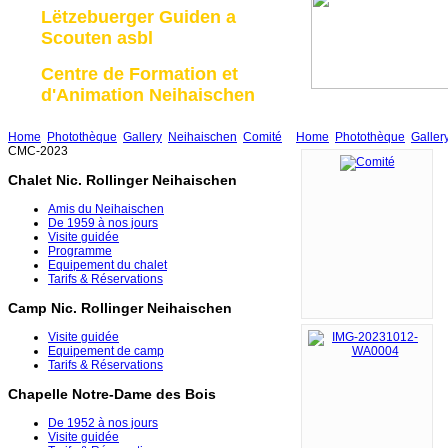
Lëtzebuerger Guiden a
Scouten asbl
Centre de Formation et
d'Animation Neihaischen
Home
Photothèque
Gallery
Neihaischen
Comité
Home
Photothèque
Galler
CMC-2023
Chalet Nic. Rollinger Neihaischen
Amis du Neihaischen
De 1959 à nos jours
Visite guidée
Programme
Equipement du chalet
Tarifs & Réservations
Camp Nic. Rollinger Neihaischen
Visite guidée
Equipement de camp
Tarifs & Réservations
Chapelle Notre-Dame des Bois
De 1952 à nos jours
Visite guidée