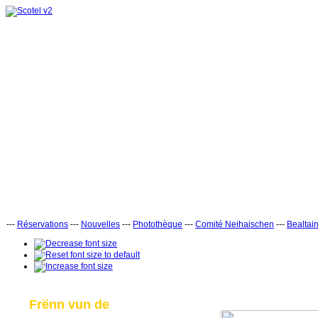
---
Réservations
---
Nouvelles
---
Photothèque
---
Comité Neihaischen
---
Bealtai
Frënn vun de