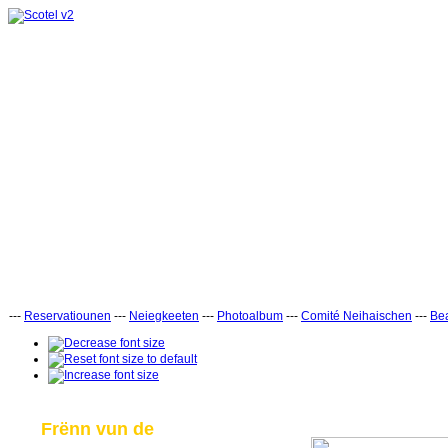
---
Reservatiounen
---
Neiegkeeten
---
Photoalbum
---
Comité Neihaischen
---
Bea
Frënn vun de