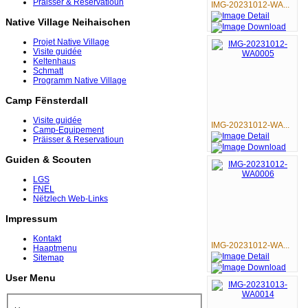
Präisser & Reservatioun
IMG-20231012-WA...
Native Village Neihaischen
Projet Native Village
Visite guidée
Keltenhaus
Schmatt
Programm Native Village
Camp Fënsterdall
Visite guidée
IMG-20231012-WA...
Camp-Equipement
Präisser & Reservatioun
Guiden & Scouten
LGS
FNEL
Nëtzlech Web-Links
Impressum
Kontakt
IMG-20231012-WA...
Haaptmenu
Sitemap
User Menu