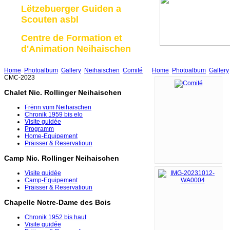
Lëtzebuerger Guiden a
Scouten asbl
Centre de Formation et
d'Animation Neihaischen
Home
Photoalbum
Gallery
Neihaischen
Comité
Home
Photoalbum
Gallery
CMC-2023
Chalet Nic. Rollinger Neihaischen
Frënn vum Neihaischen
Chronik 1959 bis elo
Visite guidée
Programm
Home-Equipement
Präisser & Reservatioun
Camp Nic. Rollinger Neihaischen
Visite guidée
Camp-Equipement
Präisser & Reservatioun
Chapelle Notre-Dame des Bois
Chronik 1952 bis haut
Visite guidée