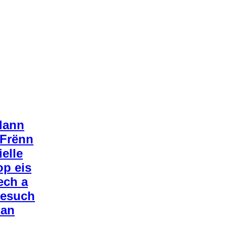
 dann
 Frënn
elle
p eis
ech a
Besuch
 an
.