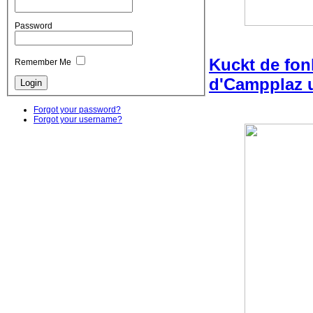
Password
Kuckt de fon
Remember Me
d'Campplaz 
Forgot your password?
Forgot your username?