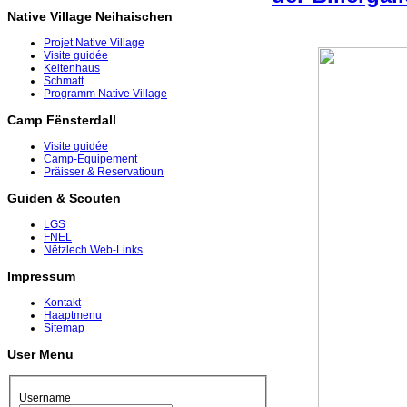
Native Village Neihaischen
Projet Native Village
Visite guidée
Keltenhaus
Schmatt
Programm Native Village
Camp Fënsterdall
Visite guidée
Camp-Equipement
Präisser & Reservatioun
Guiden & Scouten
LGS
FNEL
Nëtzlech Web-Links
Impressum
Kontakt
Haaptmenu
Sitemap
User Menu
Username