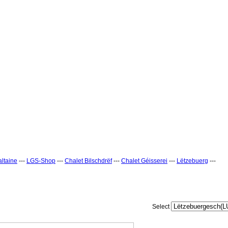
ltaine
---
LGS-Shop
---
Chalet Bilschdrëf
---
Chalet Géisserei
---
Lëtzebuerg
---
Select