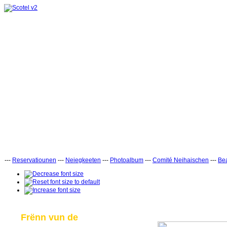
---
Reservatiounen
---
Neiegkeeten
---
Photoalbum
---
Comité Neihaischen
---
Bea
Frënn vun de