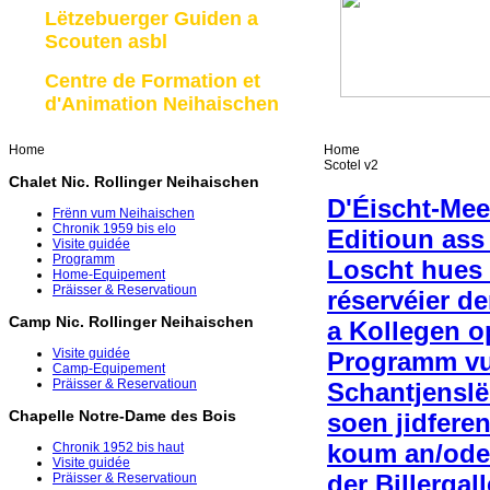
Lëtzebuerger Guiden a
Scouten asbl
Centre de Formation et
d'Animation Neihaischen
Home
Home
Scotel v2
Chalet Nic. Rollinger Neihaischen
D'Éischt-Mee
Frënn vum Neihaischen
Chronik 1959 bis elo
Editioun ass
Visite guidée
Programm
Loscht hues 
Home-Equipement
Präisser & Reservatioun
réservéier de
Camp Nic. Rollinger Neihaischen
a Kollegen o
Visite guidée
Programm vu
Camp-Equipement
Präisser & Reservatioun
Schantjenslë
Chapelle Notre-Dame des Bois
soen jidfere
koum an/ode
Chronik 1952 bis haut
Visite guidée
der Billergal
Präisser & Reservatioun