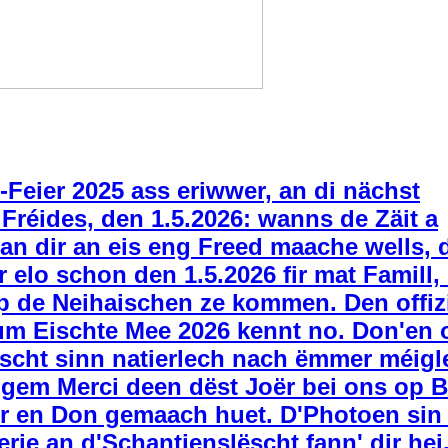
-Feier 2025 ass eriwwer, an di nächst
 Fréides, den 1.5.2026: wanns de Zäit a
an dir an eis eng Freed maache wells,
r elo schon den 1.5.2026 fir mat Famill,
p de Neihaischen ze kommen. Den offizi
m Eischte Mee 2026 kennt no. Don'en o
scht sinn natierlech nach ëmmer méigl
ngem Merci deen dëst Joër bei ons op 
r en Don gemaach huet. D'Photoen sin
lerie an d'Schantjenslëscht fann' dir hei