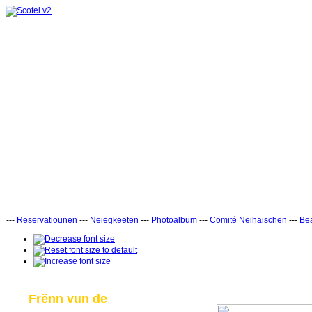
---
Reservatiounen
---
Neiegkeeten
---
Photoalbum
---
Comité Neihaischen
---
Bea
Frënn vun de