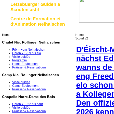
Lëtzebuerger Guiden a
Scouten asbl
Centre de Formation et
d'Animation Neihaischen
Home
Home
Scotel v2
Chalet Nic. Rollinger Neihaischen
D'Éischt-
Frënn vum Neihaischen
Chronik 1959 bis elo
nächst Edi
Visite guidée
Programm
Home-Equipement
wanns de 
Präisser & Reservatioun
eng Freed
Camp Nic. Rollinger Neihaischen
Visite guidée
elo schon 
Camp-Equipement
Präisser & Reservatioun
a Kollege
Chapelle Notre-Dame des Bois
Den offiz
Chronik 1952 bis haut
Visite guidée
2026 kenn
Präisser & Reservatioun