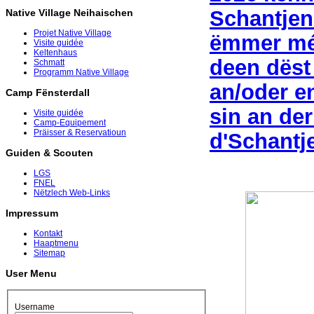
Schantjen
Native Village Neihaischen
Projet Native Village
ëmmer méi
Visite guidée
Keltenhaus
deen dëst
Schmatt
Programm Native Village
an/oder e
Camp Fënsterdall
sin an der
Visite guidée
Camp-Equipement
Präisser & Reservatioun
d'Schantje
Guiden & Scouten
LGS
FNEL
Nëtzlech Web-Links
Impressum
Kontakt
Haaptmenu
Sitemap
User Menu
Username