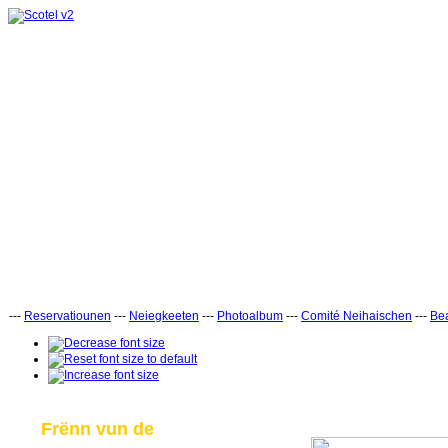
---
Reservatiounen
---
Neiegkeeten
---
Photoalbum
---
Comité Neihaischen
---
Bea
Frënn vun de