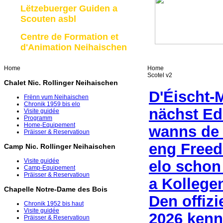
Lëtzebuerger Guiden a
Scouten asbl
Centre de Formation et
d'Animation Neihaischen
Home
Home
Scotel v2
Chalet Nic. Rollinger Neihaischen
D'Éischt-
Frënn vum Neihaischen
Chronik 1959 bis elo
nächst Edi
Visite guidée
Programm
Home-Equipement
wanns de 
Präisser & Reservatioun
eng Freed
Camp Nic. Rollinger Neihaischen
Visite guidée
elo schon 
Camp-Equipement
Präisser & Reservatioun
a Kollege
Chapelle Notre-Dame des Bois
Den offiz
Chronik 1952 bis haut
Visite guidée
2026 kenn
Präisser & Reservatioun