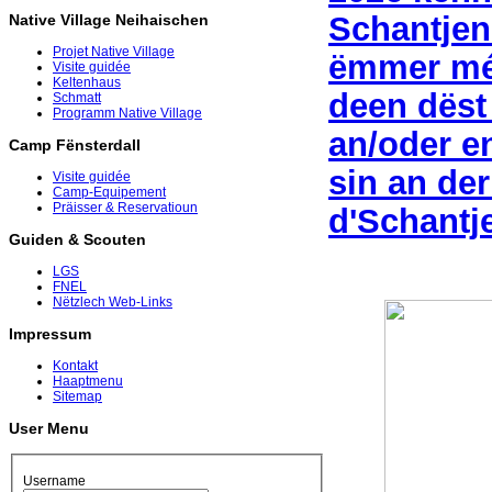
Schantjen
Native Village Neihaischen
Projet Native Village
ëmmer méi
Visite guidée
Keltenhaus
deen dëst
Schmatt
Programm Native Village
an/oder e
Camp Fënsterdall
sin an der
Visite guidée
Camp-Equipement
Präisser & Reservatioun
d'Schantje
Guiden & Scouten
LGS
FNEL
Nëtzlech Web-Links
Impressum
Kontakt
Haaptmenu
Sitemap
User Menu
Username